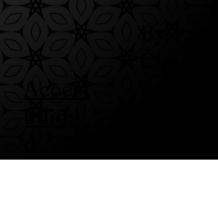
By
Cloud
Entert
Accesi
ainme
bilida
nt
d